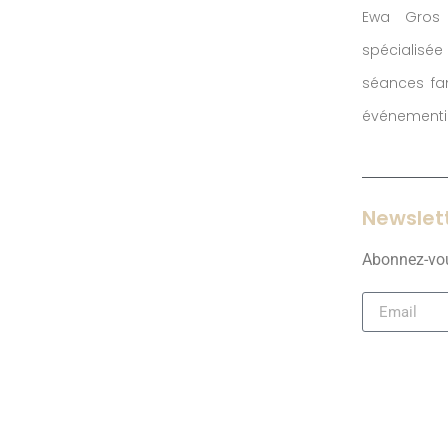
Ewa Gros 
spécialis
séances fam
événementie
Newslet
Abonnez-vous