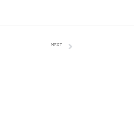
NEXT
Festival de Wing Foil