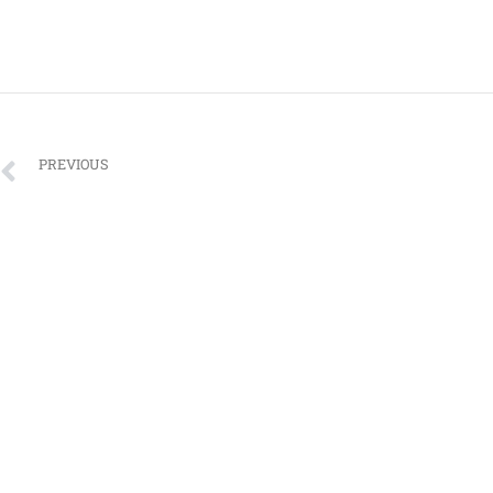
PREVIOUS
Concert de Benson Boone au King Tut’s Wah Wah Hut à Glasgow