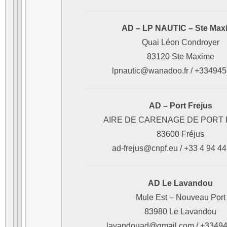
AD – LP NAUTIC – Ste Max
Quai Léon Condroyer
83120 Ste Maxime
lpnautic@wanadoo.fr / +33494
AD – Port Frejus
AIRE DE CARENAGE DE PORT
83600 Fréjus
ad-frejus@cnpf.eu / +33 4 94 44
AD Le Lavandou
Mule Est – Nouveau Port
83980 Le Lavandou
lavandouad@gmail.com / +3349