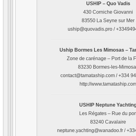
USHIP – Quo Vadis
430 Corniche Giovanni
83550 La Seyne sur Mer
uship@quovadis.pro / +33494
Uship Bormes Les Mimosas – Ta
Zone de carénage – Port de la 
83230 Bormes-les-Mimosa
contact@tamataship.com / +334 94
http://www.tamataship.co
USHIP Neptune Yachtin
Les Régates – Rue du por
83240 Cavalaire
neptune.yachting@wanadoo.fr / +3