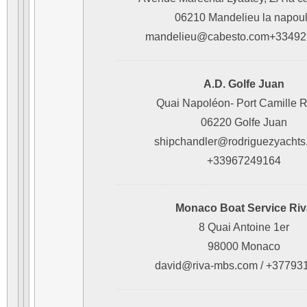
06210 Mandelieu la napou
mandelieu@cabesto.com+33492
A.D. Golfe Juan
Quai Napoléon- Port Camille 
06220 Golfe Juan
shipchandler@rodriguezyachts
+33967249164
Monaco Boat Service Riv
8 Quai Antoine 1er
98000 Monaco
david@riva-mbs.com / +37793