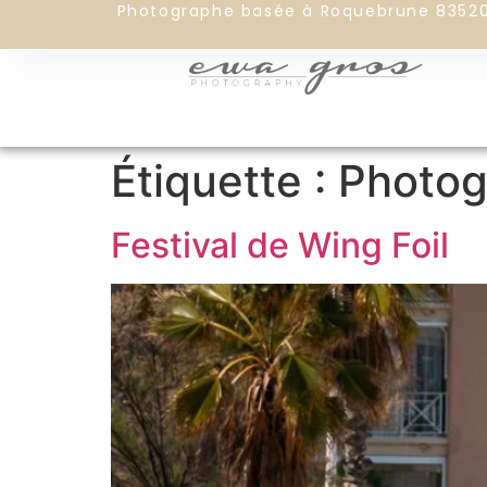
Photographe basée à Roquebrune 8352
Étiquette :
Photog
Festival de Wing Foil