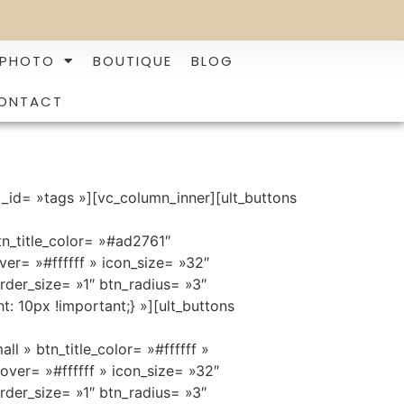
 PHOTO
BOUTIQUE
BLOG
ONTACT
_id= »tags »][vc_column_inner][ult_buttons
tn_title_color= »#ad2761″
er= »#ffffff » icon_size= »32″
rder_size= »1″ btn_radius= »3″
: 10px !important;} »][ult_buttons
» btn_title_color= »#ffffff »
ver= »#ffffff » icon_size= »32″
rder_size= »1″ btn_radius= »3″