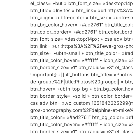
el_class= »but » btn_font_size= »desktop:14
btn_title= »Invités » btn_link= »url:https
btn_align= »ubtn-center » btn_size= »ubtn-sm
btn_bg_color_hover= »#ad2761″ btn_title_colo
btn_color_border= »#ad2761″ btn_color_borde
btn_font_size= »desktop:14px; » css_adv_btn=
btn_link= »url:https%3A%2F%2Fewa-gros-pho
btn_size= »ubtn-small » btn_title_color= »#
btn_title_color_hover= »#ffffff » icon_size=
btn_border_size= »1″ btn_radius= »3″ el_cla
!important;} »][ult_buttons btn_title= »Ph
de-groupe%2F|title:Photos%20groupe|| » btn_a
btn_hover= »ubtn-top-bg » btn_bg_color_hove
btn_border_style= »solid » btn_color_border=
css_adv_btn= ».vc_custom_1651842625299{marg
gros-photography.com%2Fdelphine-et-mike%2F
btn_title_color= »#ad2761″ btn_bg_color= »#
btn_title_color_hover= »#ffffff » icon_size=
btn_border_size= »1″ btn_radius= »3″ el_clas