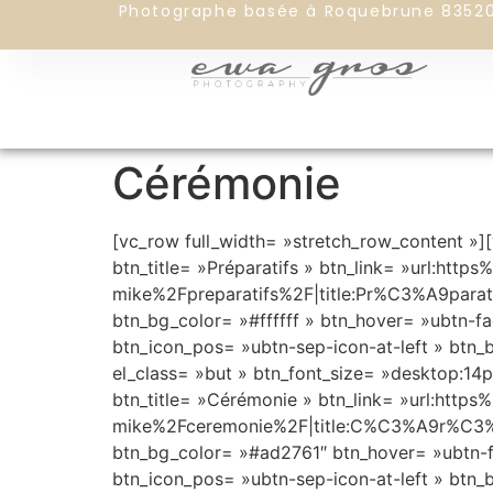
Photographe basée à Roquebrune 8352
Cérémonie
[vc_row full_width= »stretch_row_content »]
btn_title= »Préparatifs » btn_link= »url:h
mike%2Fpreparatifs%2F|title:Pr%C3%A9paratif
btn_bg_color= »#ffffff » btn_hover= »ubtn-fa
btn_icon_pos= »ubtn-sep-icon-at-left » btn_
el_class= »but » btn_font_size= »desktop:14
btn_title= »Cérémonie » btn_link= »url:ht
mike%2Fceremonie%2F|title:C%C3%A9r%C3%A9mo
btn_bg_color= »#ad2761″ btn_hover= »ubtn-fa
btn_icon_pos= »ubtn-sep-icon-at-left » btn_