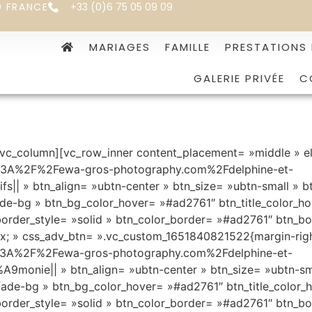
0 FRANCE
+33 (0)6 75 05 09 09
MARIAGES
FAMILLE
PRESTATIONS
GALERIE PRIVÉE
C
[vc_column][vc_row_inner content_placement= »middle » el
ttps%3A%2F%2Fewa-gros-photography.com%2Fdelphine-et-
s|| » btn_align= »ubtn-center » btn_size= »ubtn-small » b
de-bg » btn_bg_color_hover= »#ad2761″ btn_title_color_hov
border_style= »solid » btn_color_border= »#ad2761″ btn_bo
px; » css_adv_btn= ».vc_custom_1651840821522{margin-right
tps%3A%2F%2Fewa-gros-photography.com%2Fdelphine-et-
nie|| » btn_align= »ubtn-center » btn_size= »ubtn-small 
de-bg » btn_bg_color_hover= »#ad2761″ btn_title_color_ho
border_style= »solid » btn_color_border= »#ad2761″ btn_bo