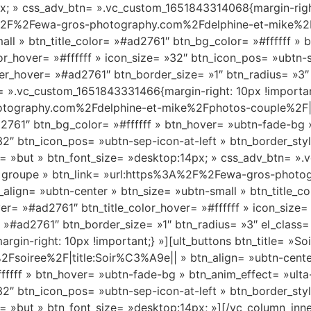
px; » css_adv_btn= ».vc_custom_1651843314068{margin-right
%3A%2F%2Fewa-gros-photography.com%2Fdelphine-et-mike%2Fi
all » btn_title_color= »#ad2761″ btn_bg_color= »#ffffff »
r_hover= »#ffffff » icon_size= »32″ btn_icon_pos= »ubtn-se
r_hover= »#ad2761″ btn_border_size= »1″ btn_radius= »3″ 
 ».vc_custom_1651843331466{margin-right: 10px !important
tography.com%2Fdelphine-et-mike%2Fphotos-couple%2F|titl
ad2761″ btn_bg_color= »#ffffff » btn_hover= »ubtn-fade-b
 »32″ btn_icon_pos= »ubtn-sep-icon-at-left » btn_border_st
ss= »but » btn_font_size= »desktop:14px; » css_adv_btn= »
otos groupe » btn_link= »url:https%3A%2F%2Fewa-gros-pho
lign= »ubtn-center » btn_size= »ubtn-small » btn_title_co
r= »#ad2761″ btn_title_color_hover= »#ffffff » icon_size=
 »#ad2761″ btn_border_size= »1″ btn_radius= »3″ el_class=
in-right: 10px !important;} »][ult_buttons btn_title= »S
soiree%2F|title:Soir%C3%A9e|| » btn_align= »ubtn-center
ffffff » btn_hover= »ubtn-fade-bg » btn_anim_effect= »ul
 »32″ btn_icon_pos= »ubtn-sep-icon-at-left » btn_border_st
s= »but » btn_font_size= »desktop:14px; »][/vc_column_inn