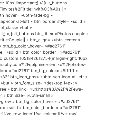
: 10px !important;} »][ult_buttons
nvites%2F|title:Invit%C3%A9s|| »
 btn_hover= »ubtn-fade-bg »
p-icon-at-left » btn_border_style= »solid »
el_class= »but »
;} »][ult_buttons btn_title= »Photos couple »
e:Couple|| » btn_align= »ubtn-center »
g » btn_bg_color_hover= »#ad2761″
yle= »solid » btn_color_border= »#ad2761″
.vc_custom_1651842612754{margin-right: 10px
tography.com%2Fdelphine-et-mike%2Fphotos-
lor= »#ad2761″ btn_bg_color= »#ffffff »
 »32″ btn_icon_pos= »ubtn-sep-icon-at-left »
 »but » btn_font_size= »desktop:14px; »
oirée » btn_link= »url:https%3A%2F%2Fewa-
 » btn_size= »ubtn-small »
ta-grow » btn_bg_color_hover= »#ad2761″
yle= »solid » btn_color_border= »#ad2761″
er][/vc_row_inner][/vc_column][/vc_row]